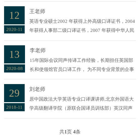
文本的书写；具有较强的表达和沟通能力；具有较
强的判断能力及逻辑分析能力；为人正直、遵纪守
王老师
12
法；爱好广泛，乐于与人交往，较好的团队精神。
英语专业硕士2002 年获得上外高级口译证书，2004
2020-11
年获得人事部二级口译证书，2007 年获得中华人民
共和国教育部高级同声传译证书、2012 年获得中华
人民共和国人事部一级口译证书；
李老师
13
15年国际会议同声传译工作经验，长期担任英国部
2020-08
长和使领馆官员口译工作， 为不同专业背景的企事
业单位和科研医疗机构提供交传和同声翻译服务，
拥有十七年数十个行业近千场大型国际会议同声传
刘老师
29
译及交替传译经验；2019年起担任全国商务翻译专
原中国政法大学英语专业口译课讲师,北京外国语大
业委员会（BETT）顾
2018-11
学高级翻译学院（原联合国译员训练部）英汉同声
传译硕士毕业.曾任联合国教科文组织会议同声传译
员,2011世界大学生运动会官方新闻发布会口译
共
1
页
4
条
员,“2011欧亚经济论坛”主论坛英汉同传译员.